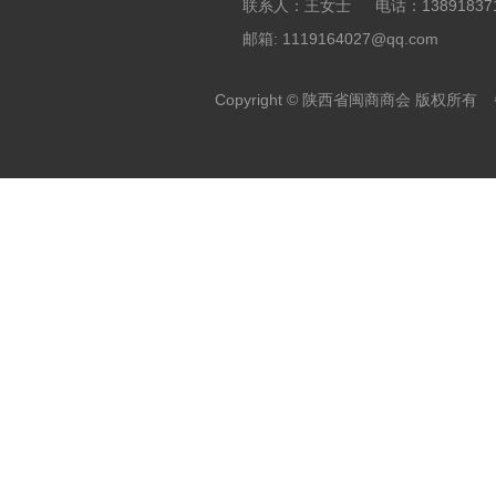
地址：陕西省西安市新城区建工路19
联系人：王女士 电话：138918371
邮箱: 1119164027@qq.com
Copyright © 陕西省闽商商会 版权所有