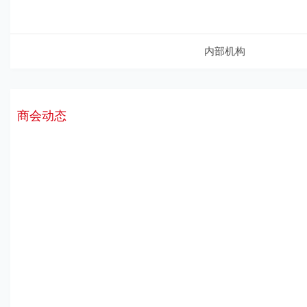
荣誉榜
大
中
小
阅读：1426次
内部机构
商会动态